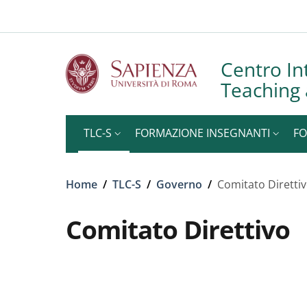
Slim to
Salta al contenuto principale
Skip to footer content
Centro In
Teaching 
TLC-S
FORMAZIONE INSEGNANTI
FO
Briciole di pane
Home
/
TLC-S
/
Governo
/
Comitato Diretti
Comitato Direttivo