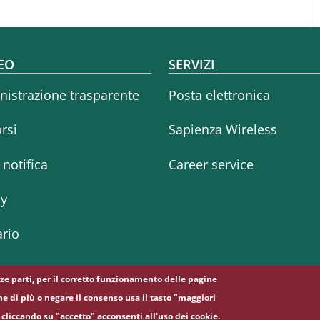
oter menu
EO
SERVIZI
istrazione trasparente
Posta elettronica
rsi
Sapienza Wireless
i notifica
Career service
cy
rio
erze parti, per il corretto funzionamento delle pagine
ne di più o negare il consenso usa il tasto "maggiori
cliccando su "accetto" acconsenti all'uso dei cookie.