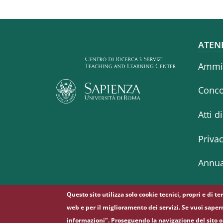
Fo
ATEN
Ammin
Conco
Atti d
Priva
Annua
Questo sito utilizza solo cookie tecnici, propri e di t
web e per il miglioramento dei servizi. Se vuoi saper
informazioni". Proseguendo la navigazione del sito o 