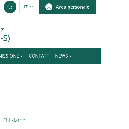
Area personale
IT
SELETTORE LINGUA: CURRENT LANGUAGE
zi
-S)
MISSIONE
CONTATTI
NEWS
nkedIn
ENU CEV SECOND NAVIGATION
Chi siamo