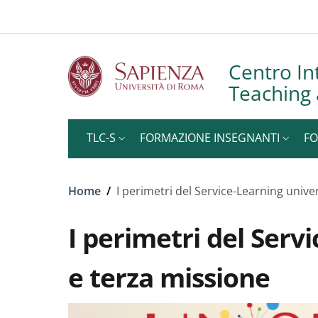
Slim to
Salta al contenuto principale
Skip to footer content
Centro In
Teaching 
TLC-S
FORMAZIONE INSEGNANTI
FO
Briciole di pane
Home
/
I perimetri del Service-Learning univer
I perimetri del Servi
e terza missione