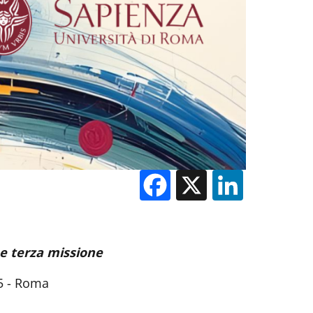
Facebook
X
Linked
a e terza missione
 5 - Roma