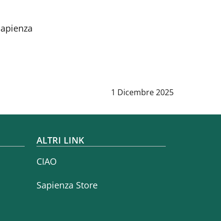
Sapienza
Data notizia
:
1 Dicembre 2025
ALTRI LINK
CIAO
Sapienza Store