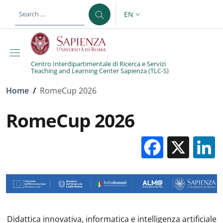
Skip to main content
Skip to footer content
EN
LANGUAGE SWITCHER: CURR
Centro Interdipartimentale di Ricerca e Servizi
Teaching and Learning Center Sapienza (TLC-S)
Breadcrumb
Home
/
RomeCup 2026
RomeCup 2026
Facebo
X
Didattica innovativa, informatica e intelligenza artificiale