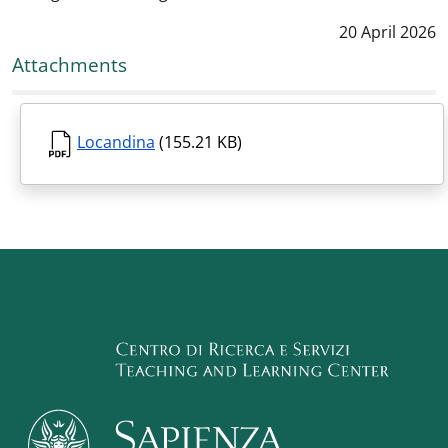
Data notizia
:
20 April 2026
Attachments
Locandina
(155.21 KB)