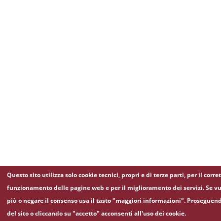
Questo sito utilizza solo cookie tecnici, propri e di terze parti, per il corre
funzionamento delle pagine web e per il miglioramento dei servizi. Se vu
più o negare il consenso usa il tasto "maggiori informazioni". Proseguen
del sito o cliccando su "accetto" acconsenti all'uso dei cookie.