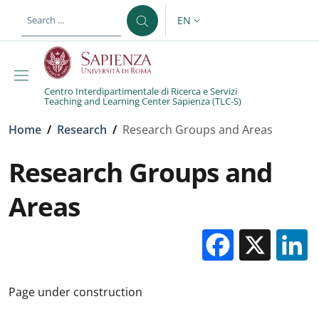
Skip to main content
Skip to footer content
EN
LANGUAGE SWITCHER: CURR
Centro Interdipartimentale di Ricerca e Servizi
Teaching and Learning Center Sapienza (TLC-S)
Breadcrumb
Home
/
Research
/
Research Groups and Areas
Research Groups and
Areas
Facebo
X
Page under construction