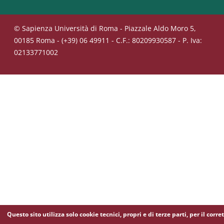
© Sapienza Università di Roma - Piazzale Aldo Moro 5,
00185 Roma - (+39) 06 49911 - C.F.: 80209930587 - P. Iva:
02133771002
Questo sito utilizza solo cookie tecnici, propri e di terze parti, per il corre