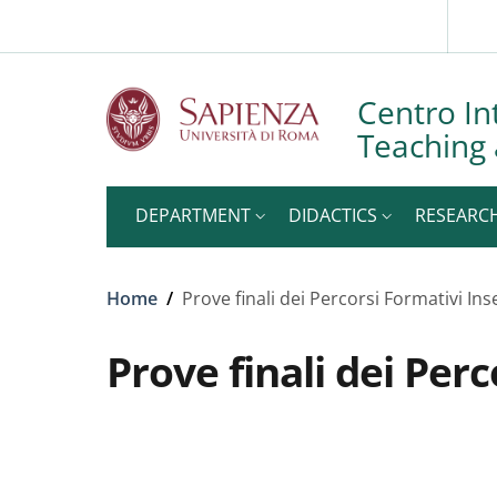
Slim to
Skip to main content
Skip to footer content
Centro In
Teaching 
DEPARTMENT
DIDACTICS
RESEARC
Breadcrumb
Home
/
Prove finali dei Percorsi Formativi In
Prove finali dei Per