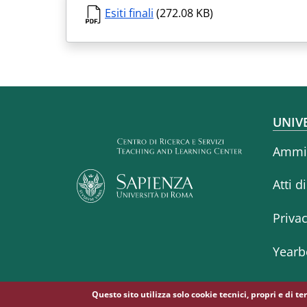
Esiti finali
(272.08 KB)
Fo
UNIV
Ammin
Atti d
Priva
Yearb
Questo sito utilizza solo cookie tecnici, propri e di t