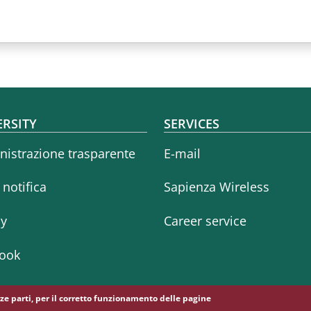
oter menu
ERSITY
SERVICES
istrazione trasparente
E-mail
i notifica
Sapienza Wireless
cy
Career service
ook
erze parti, per il corretto funzionamento delle pagine