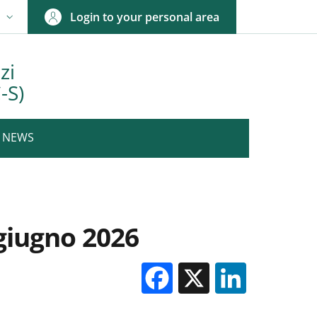
Login to your personal area
N
NGUAGE SWITCHER: CURRENT LANGUAGE
zi
-S)
NEWS
 giugno 2026
Facebook
X
Linked