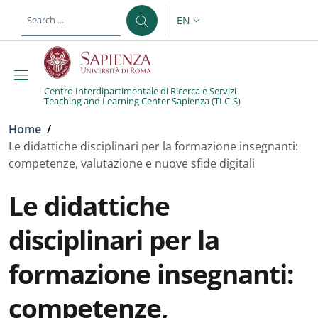
Skip to main content
Skip to footer content
EN
LANGUAGE SWITCHER: CURR
Centro Interdipartimentale di Ricerca e Servizi
Teaching and Learning Center Sapienza (TLC-S)
Breadcrumb
Home
/
Le didattiche disciplinari per la formazione insegnanti:
competenze, valutazione e nuove sfide digitali
Le didattiche
disciplinari per la
formazione insegnanti:
competenze,